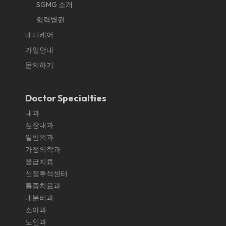
SGMG 소개
협력병원
메디케어
가입안내
문의하기
Doctor Specialties
내과
심장내과
일반외과
가정의학과
응급치료
신장투석센터
통증치료과
내분비과
소아과
노인과