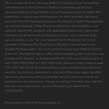
This is a web site from Seniorgo Medical Group and is not associated
with Medicare or the Center for Medicare and Medicaid Services.
Seniorgo Medical Group (SGMG) is a contracted provider of Health Net.
Health Net is contracted with Medicare for HMO and HMO SNP plans,
and with the state Medicaid program. Enrollment in Health Net depends
on contract renewal. Other Physicians/Providers are available in our
network. Health Net complies with applicable Federal civil rights laws
and does not discriminate on the basis of race, color, national origin,
age, disability, or sex. You must be entitled to Medicare Part A and
enrolled in Medicare Part B and live in the plan’s service area to be
eligible for these plans. You must continue to pay your Medicare Part B
premium. The federal agency offers downloadable guides and resources
in large print, Spanish, audiotape and Braille. Visit www.medicare.gov or
call 1-800-MEDICARE or 1-800-633-4227, 24 hours a day, 7 days a week,
TTY: 1-877-486-2048. This information is not a complete description of
benefits. Limitations, copayments, and restrictions may apply. Benefits,
formulary, pharmacy network, provider network, premium and/or co-
payments/co-insurance may change on January 1 of each year. Call the
plan for more information. (License Number) Last Updated On
09/08/2023
Privacy Policy
|
Terms of Use
|
Contact Us