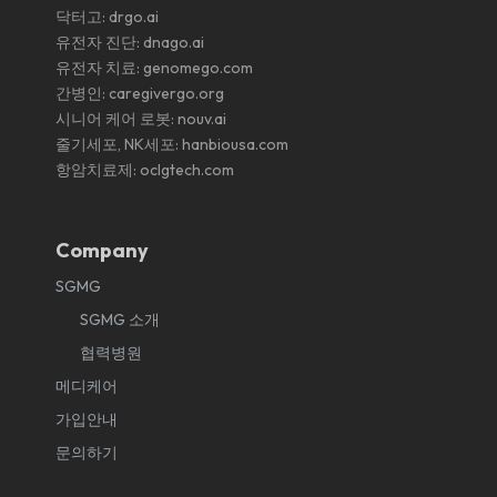
닥터고:
drgo.ai
유전자 진단:
dnago.ai
유전자 치료:
genomego.com
간병인:
caregivergo.org
시니어 케어 로봇:
nouv.ai
줄기세포, NK세포:
hanbiousa.com
항암치료제:
oclgtech.com
Company
SGMG
SGMG 소개
협력병원
메디케어
가입안내
문의하기