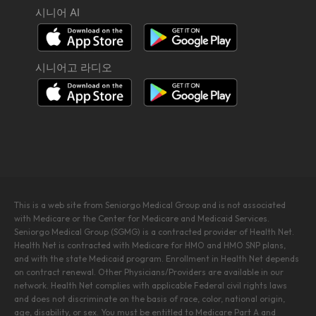
시니어 AI
시니어고 라디오
This is a web site from Seniorgo Medical Group and is not associated
with Medicare or the Center for Medicare and Medicaid Services.
Seniorgo Medical Group (SGMG) is a contracted provider of Health Net.
Health Net is contracted with Medicare for HMO and HMO SNP plans,
and with the state Medicaid program. Enrollment in Health Net depends
on contract renewal. Other Physicians/Providers are available in our
network. Health Net complies with applicable Federal civil rights laws
and does not discriminate on the basis of race, color, national origin,
age, disability, or sex. You must be entitled to Medicare Part A and