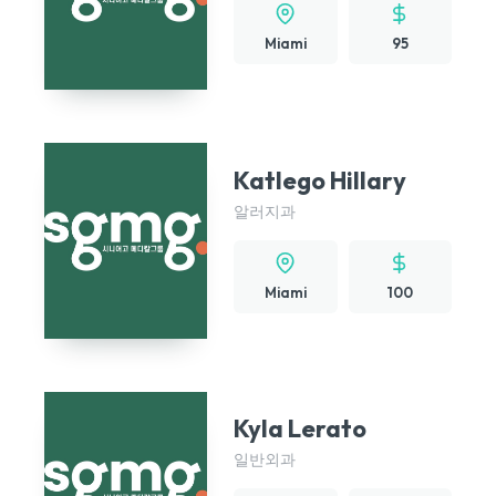
Miami
95
Katlego Hillary
알러지과
Miami
100
Kyla Lerato
일반외과