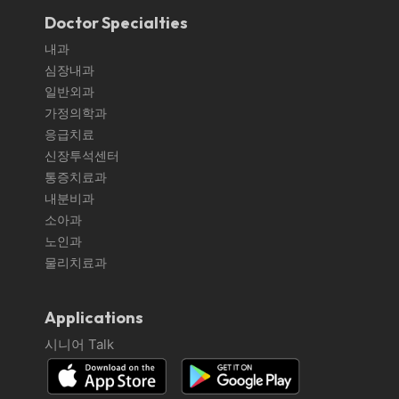
Doctor Specialties
내과
심장내과
일반외과
가정의학과
응급치료
신장투석센터
통증치료과
내분비과
소아과
노인과
물리치료과
Applications
시니어 Talk