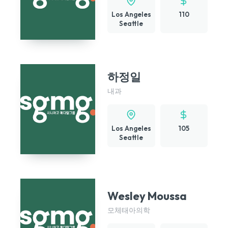
Los Angeles
110
Seattle
하정일
내과
Los Angeles
105
Seattle
Wesley Moussa
모체태아의학