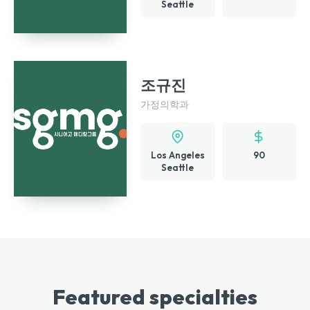
Seattle
조규진
가정의학과
Los Angeles
90
Seattle
Featured specialties