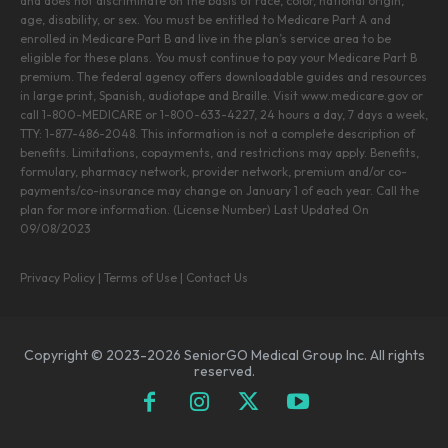
and does not discriminate on the basis of race, color, national origin,
age, disability, or sex. You must be entitled to Medicare Part A and
enrolled in Medicare Part B and live in the plan’s service area to be
eligible for these plans. You must continue to pay your Medicare Part B
premium. The federal agency offers downloadable guides and resources
in large print, Spanish, audiotape and Braille. Visit www.medicare.gov or
call 1-800-MEDICARE or 1-800-633-4227, 24 hours a day, 7 days a week,
TTY: 1-877-486-2048. This information is not a complete description of
benefits. Limitations, copayments, and restrictions may apply. Benefits,
formulary, pharmacy network, provider network, premium and/or co-
payments/co-insurance may change on January 1 of each year. Call the
plan for more information. (License Number) Last Updated On
09/08/2023
Privacy Policy
|
Terms of Use
|
Contact Us
Copyright © 2023-2026 SeniorGO Medical Group Inc. All rights
reserved.