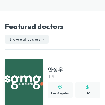
Featured doctors
Browse all doctors
안정우
내과
Los Angeles
110