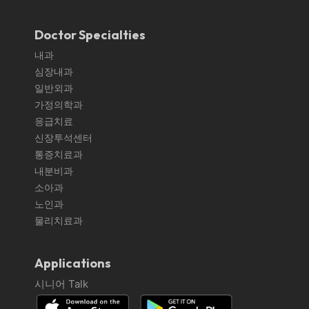
Doctor Specialties
내과
심장내과
일반외과
가정의학과
응급치료
신장투석센터
통증치료과
내분비과
소아과
노인과
물리치료과
Applications
시니어 Talk