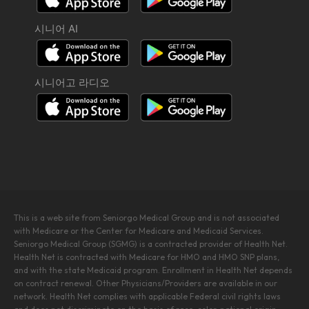
시니어 AI
시니어고 라디오
This is a web site from Seniorgo Medical Group and is not associated
with Medicare or the Center for Medicare and Medicaid Services.
Seniorgo Medical Group (SGMG) is a contracted provider of Health Net.
Health Net is contracted with Medicare for HMO and HMO SNP plans,
and with the state Medicaid program. Enrollment in Health Net depends
on contract renewal. Other Physicians/Providers are available in our
network. Health Net complies with applicable Federal civil rights laws