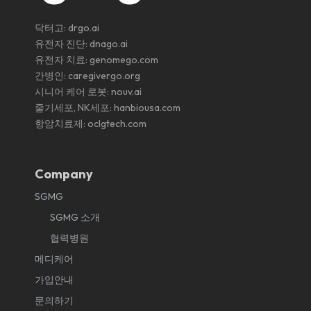
닥터고:
drgo.ai
유전자 진단:
dnago.ai
유전자 치료:
genomego.com
간병인:
caregivergo.org
시니어 케어 로봇:
nouv.ai
줄기세포, NK세포:
hanbiousa.com
항암치료제:
oclgtech.com
Company
SGMG
SGMG 소개
협력병원
메디케어
가입안내
문의하기