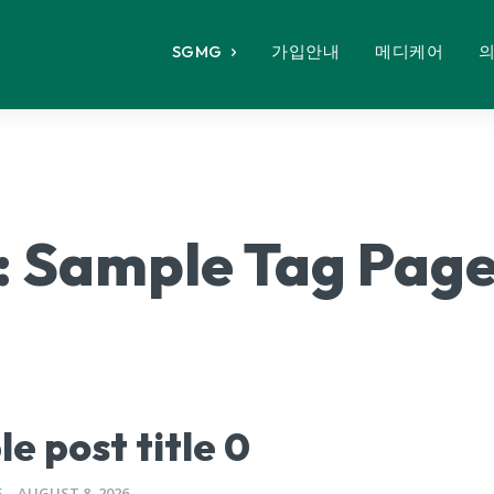
SGMG
가입안내
메디케어
:
Sample Tag Page 
e post title 0
E
-
AUGUST 8, 2026