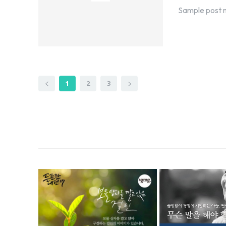
Sample post n
1
2
3