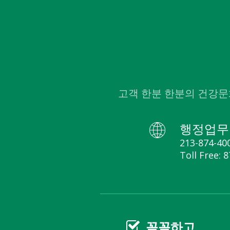
고객 한분 한분의 건강문
행정업무
213-874-40
Toll Free: 
꼼꼼
하고