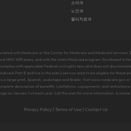
소아과
노인과
물리치료과
sociated with Medicare or the Center for Medicare and Medicaid Services.
and HMO SNP plans, and with the state Medicaid program. Enrollment in H
mplies with applicable Federal civil rights laws and does not discriminate on
edicare Part B and live in the plan’s service area to be eligible for these
in large print, Spanish, audiotape and Braille. Visit www.medicare.gov o
omplete description of benefits. Limitations, copayments, and restriction
e on January 1 of each year. Call the plan for more information. (Lice
Privacy Policy
|
Terms of Use
|
Contact Us