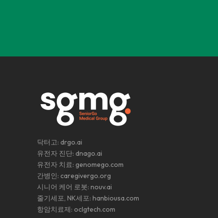
닥터고:
drgo.ai
유전자 진단:
dnago.ai
유전자 치료:
genomego.com
간병인:
caregivergo.org
시니어 케어 로봇:
nouv.ai
줄기세포, NK세포:
hanbiousa.com
항암치료제:
oclgtech.com