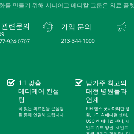
화를 만들기 위해 시니어고 메디칼 그룹은 의료 플
 관련문의
가입 문의
09
213-344-1000
877-924-0707
1:1 맞춤
남가주 최고의
메디케어 컨설
대형 병원들
과
팅
연계
꼭 맞는 의료진을 콘설팅
PIH 헬스 굿사마리탄 병
을 통해 연결해 드립니다.
원, UCLA 메디컬 센터,
USC 켁 메디컬 센터, 세
인트 쥬드 뱡원, 세인트
조셉 병원과 함께합니다.