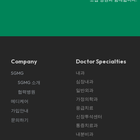
Company
Doctor Specialties
내과
SGMG
심장내과
SGMG 소개
일반외과
협력병원
가정의학과
메디케어
응급치료
가입안내
신장투석센터
문의하기
통증치료과
내분비과