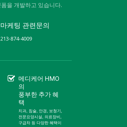
렛폼을 개발하고 있습니다.
마케팅 관련문의
213-874-4009
메디케어 HMO
의
풍부한 추가 혜
택
치과, 침술, 안경, 보청기,
전문요양시설, 의료장비,
구급차 등 다양한 혜택이