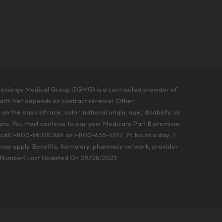
 Seniorgo Medical Group (SGMG) is a contracted provider of
ealth Net depends on contract renewal. Other
 the basis of race, color, national origin, age, disability, or
 plans. You must continue to pay your Medicare Part B premium.
r call 1-800-MEDICARE or 1-800-633-4227, 24 hours a day, 7
s may apply. Benefits, formulary, pharmacy network, provider
nse Number) Last Updated On 09/08/2023